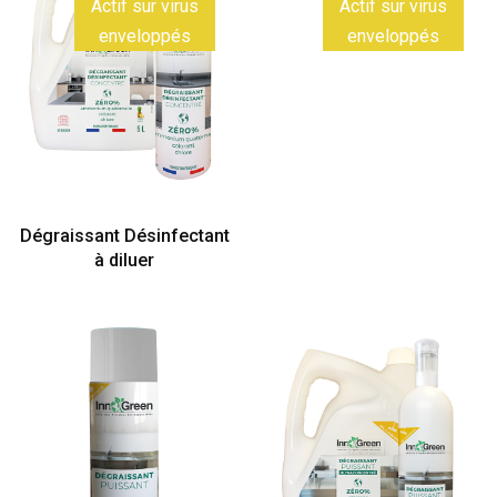
P.A.E
Actif sur virus
Actif sur virus
enveloppés
enveloppés
Dégraissant Désinfectant
à diluer